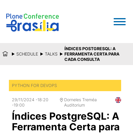
ÍNDICES POSTGRESQL: A
SCHEDULE
TALKS
FERRAMENTA CERTA PARA
CADA CONSULTA
PYTHON FOR DEVOPS
29/11/2024
-
18:20
Dorneles Treméa
-
19:00
Auditorium
Índices PostgreSQL: A
Ferramenta Certa para